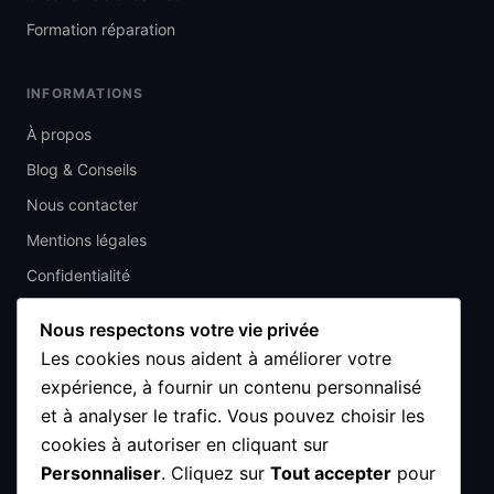
Formation réparation
INFORMATIONS
À propos
Blog & Conseils
Nous contacter
Mentions légales
Confidentialité
CGV
Nous respectons votre vie privée
Les cookies nous aident à améliorer votre
CONTACT
expérience, à fournir un contenu personnalisé
4 Av. du Général de Gaulle, 93410 Vaujours
et à analyser le trafic. Vous pouvez choisir les
cookies à autoriser en cliquant sur
01 48 67 47 63
Personnaliser
. Cliquez sur
Tout accepter
pour