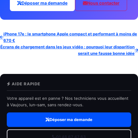
Déposer ma demande
Nous contacter
iPhone 17e : le smartphone Apple compact et performant à moins de
670 €
Écrans de chargement dans les jeux vidéo : pourquoi leur disparition
serait une fausse bonne idée
AIDE RAPIDE
Votre appareil est en panne ? Nos techniciens vous accueillent
à Vaujours, lun–sam, sans rendez-vous.
Déposer ma demande
01 48 67 47 63