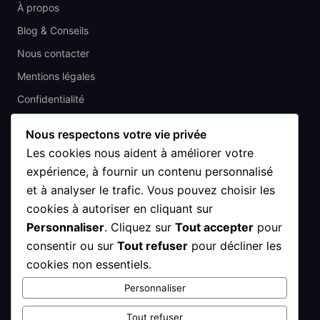
À propos
Blog & Conseils
Nous contacter
Mentions légales
Confidentialité
CGV
Nous respectons votre vie privée
Les cookies nous aident à améliorer votre
CONTACT
expérience, à fournir un contenu personnalisé
4 Av. du Général de Gaulle, 93410 Vaujours
et à analyser le trafic. Vous pouvez choisir les
cookies à autoriser en cliquant sur
01 48 67 47 63
Personnaliser
. Cliquez sur
Tout accepter
pour
contact@adeprinteam.com
consentir ou sur
Tout refuser
pour décliner les
cookies non essentiels.
Lun–Ven : 10h – 19h
Sam : 10h – 18h
Personnaliser
Dim : Fermé
Tout refuser