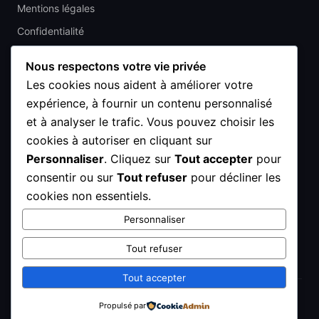
Mentions légales
Confidentialité
CGV
Nous respectons votre vie privée
Les cookies nous aident à améliorer votre
CONTACT
expérience, à fournir un contenu personnalisé
4 Av. du Général de Gaulle, 93410 Vaujours
et à analyser le trafic. Vous pouvez choisir les
cookies à autoriser en cliquant sur
01 48 67 47 63
Personnaliser
. Cliquez sur
Tout accepter
pour
contact@adeprinteam.com
consentir ou sur
Tout refuser
pour décliner les
cookies non essentiels.
Lun–Ven : 10h – 19h
Sam : 10h – 18h
Personnaliser
Dim : Fermé
Tout refuser
Tout accepter
© 2026 Adeprinteam. Tous droits réservés.
Propulsé par
Mentions légales
Confidentialité
Contact